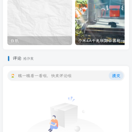
白纸
小米4A千兆版路由器刷openw
评论
抢沙发
瞧一瞧看一看啦，快来评论啦
提交