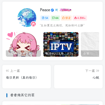
Peace
54
44
512
4.8W+
“生如夏花之绚烂，死如秋叶之静”
B站解锁港澳台番剧安卓和PC端
制作M3U文件，IPTV使用
白纸
上一篇
下一篇
每日更新（真的每日）
心贼
看看俺其它的罢