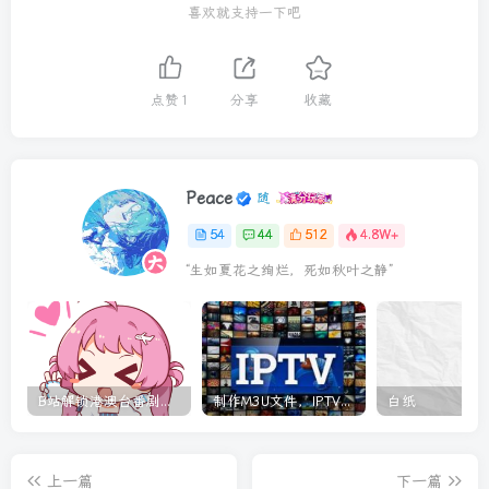
喜欢就支持一下吧
点赞
1
分享
收藏
Peace
54
44
512
4.8W+
“生如夏花之绚烂，死如秋叶之静”
B站解锁港澳台番剧安卓和PC端
制作M3U文件，IPTV使用
白纸
上一篇
下一篇