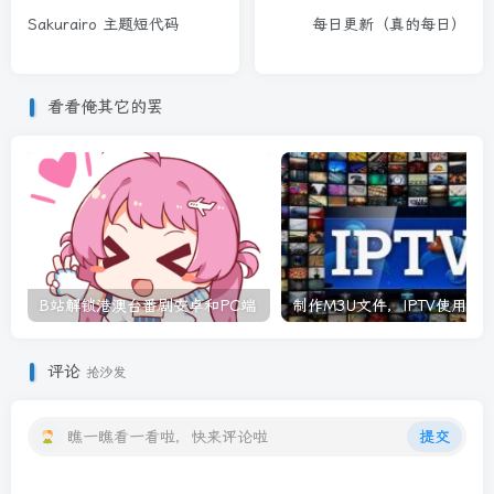
Sakurairo 主题短代码
每日更新（真的每日）
看看俺其它的罢
B站解锁港澳台番剧安卓和PC端
制作M3U文件，IPTV使用
评论
抢沙发
瞧一瞧看一看啦，快来评论啦
提交