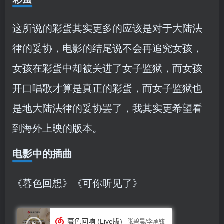
这所说的彩蛋其实更多的应该是对于大陆法
律的妥协，电影的结尾说不会再追究女孩，
女孩在彩蛋中却被关进了女子监狱，而女孩
开口唱歌才算是真正的彩蛋，而女子监狱也
是地大陆法律的妥协罢了，我其实更希望看
到海外上映的版本。
电影中的插曲
《暮色回想》《可你听见了》