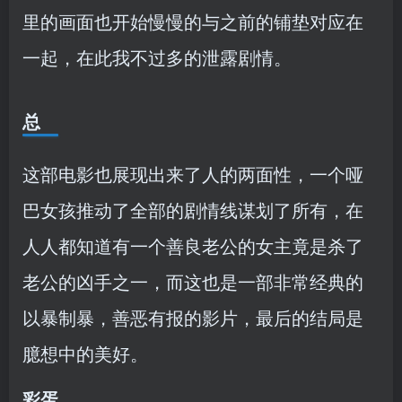
里的画面也开始慢慢的与之前的铺垫对应在
一起，在此我不过多的泄露剧情。
总
这部电影也展现出来了人的两面性，一个哑
巴女孩推动了全部的剧情线谋划了所有，在
人人都知道有一个善良老公的女主竟是杀了
老公的凶手之一，而这也是一部非常经典的
以暴制暴，善恶有报的影片，最后的结局是
臆想中的美好。
彩蛋