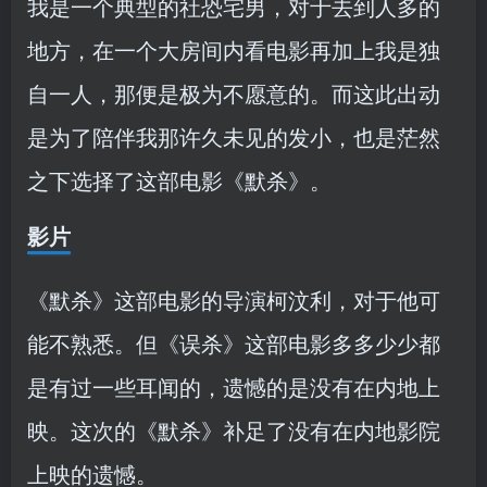
我是一个典型的社恐宅男，对于去到人多的
地方，在一个大房间内看电影再加上我是独
自一人，那便是极为不愿意的。而这此出动
是为了陪伴我那许久未见的发小，也是茫然
之下选择了这部电影《默杀》。
影片
《默杀》这部电影的导演柯汶利，对于他可
能不熟悉。但《误杀》这部电影多多少少都
是有过一些耳闻的，遗憾的是没有在内地上
映。这次的《默杀》补足了没有在内地影院
上映的遗憾。