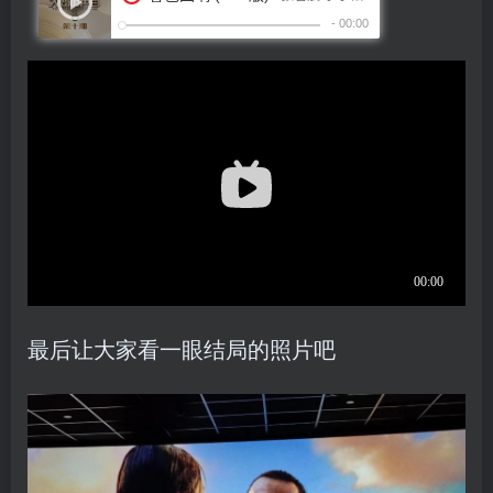
最后让大家看一眼结局的照片吧