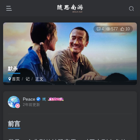
4
577
10
默杀
首页
记
正文
Peace
2年前更新
前言