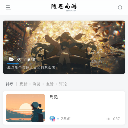
记
第2页
应该是个类似于日记的东西罢
排序
更新
浏览
点赞
评论
周记
2年前
1037