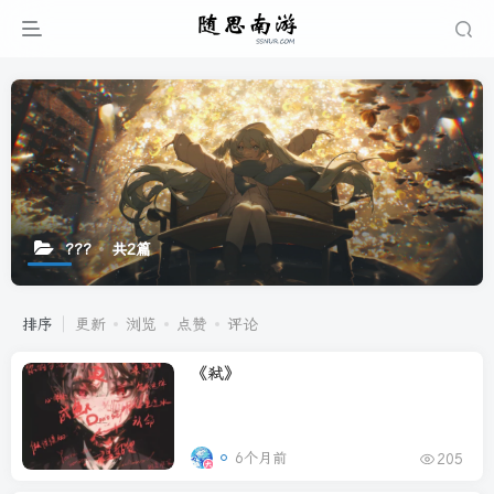
???
共2篇
排序
更新
浏览
点赞
评论
《弒》
6个月前
205